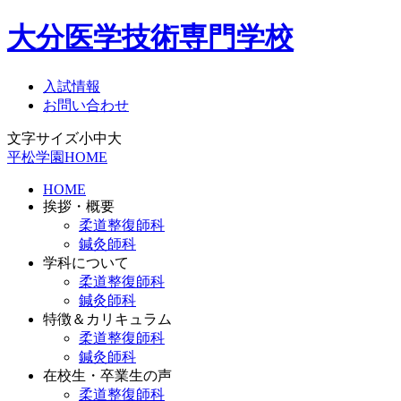
大分医学技術専門学校
入試情報
お問い合わせ
文字サイズ
小
中
大
平松学園HOME
HOME
挨拶・概要
柔道整復師科
鍼灸師科
学科について
柔道整復師科
鍼灸師科
特徴＆カリキュラム
柔道整復師科
鍼灸師科
在校生・卒業生の声
柔道整復師科