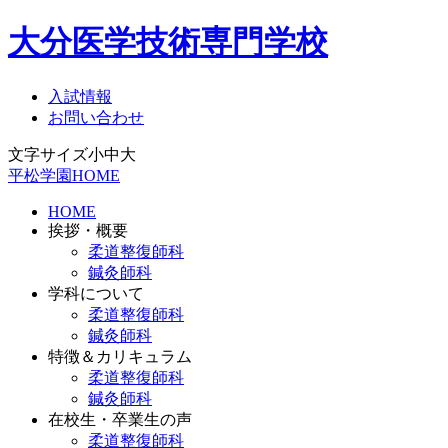
大分医学技術専門学校
入試情報
お問い合わせ
文字サイズ
小
中
大
平松学園HOME
HOME
挨拶・概要
柔道整復師科
鍼灸師科
学科について
柔道整復師科
鍼灸師科
特徴＆カリキュラム
柔道整復師科
鍼灸師科
在校生・卒業生の声
柔道整復師科