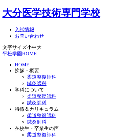
大分医学技術専門学校
入試情報
お問い合わせ
文字サイズ
小
中
大
平松学園HOME
HOME
挨拶・概要
柔道整復師科
鍼灸師科
学科について
柔道整復師科
鍼灸師科
特徴＆カリキュラム
柔道整復師科
鍼灸師科
在校生・卒業生の声
柔道整復師科