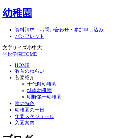
幼稚園
資料請求・お問い合わせ・参加申し込み
パンフレット
文字サイズ
小
中
大
平松学園HOME
HOME
教育のねらい
各園紹介
千代町幼稚園
城南幼稚園
明野第一幼稚園
園の特色
幼稚園の一日
年間スケジュール
入園案内