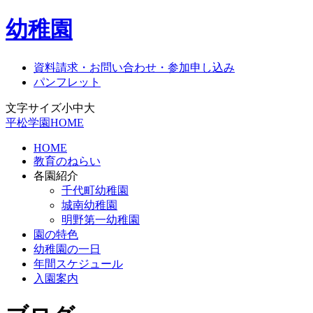
幼稚園
資料請求・お問い合わせ・参加申し込み
パンフレット
文字サイズ
小
中
大
平松学園HOME
HOME
教育のねらい
各園紹介
千代町幼稚園
城南幼稚園
明野第一幼稚園
園の特色
幼稚園の一日
年間スケジュール
入園案内