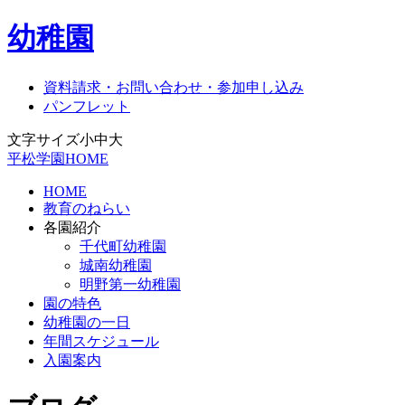
幼稚園
資料請求・お問い合わせ・参加申し込み
パンフレット
文字サイズ
小
中
大
平松学園HOME
HOME
教育のねらい
各園紹介
千代町幼稚園
城南幼稚園
明野第一幼稚園
園の特色
幼稚園の一日
年間スケジュール
入園案内