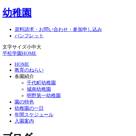
幼稚園
資料請求・お問い合わせ・参加申し込み
パンフレット
文字サイズ
小
中
大
平松学園HOME
HOME
教育のねらい
各園紹介
千代町幼稚園
城南幼稚園
明野第一幼稚園
園の特色
幼稚園の一日
年間スケジュール
入園案内