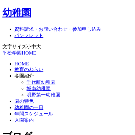
幼稚園
資料請求・お問い合わせ・参加申し込み
パンフレット
文字サイズ
小
中
大
平松学園HOME
HOME
教育のねらい
各園紹介
千代町幼稚園
城南幼稚園
明野第一幼稚園
園の特色
幼稚園の一日
年間スケジュール
入園案内