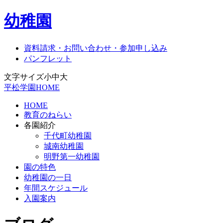
幼稚園
資料請求・お問い合わせ・参加申し込み
パンフレット
文字サイズ
小
中
大
平松学園HOME
HOME
教育のねらい
各園紹介
千代町幼稚園
城南幼稚園
明野第一幼稚園
園の特色
幼稚園の一日
年間スケジュール
入園案内