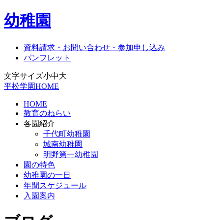
幼稚園
資料請求・お問い合わせ・参加申し込み
パンフレット
文字サイズ
小
中
大
平松学園HOME
HOME
教育のねらい
各園紹介
千代町幼稚園
城南幼稚園
明野第一幼稚園
園の特色
幼稚園の一日
年間スケジュール
入園案内