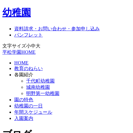
幼稚園
資料請求・お問い合わせ・参加申し込み
パンフレット
文字サイズ
小
中
大
平松学園HOME
HOME
教育のねらい
各園紹介
千代町幼稚園
城南幼稚園
明野第一幼稚園
園の特色
幼稚園の一日
年間スケジュール
入園案内