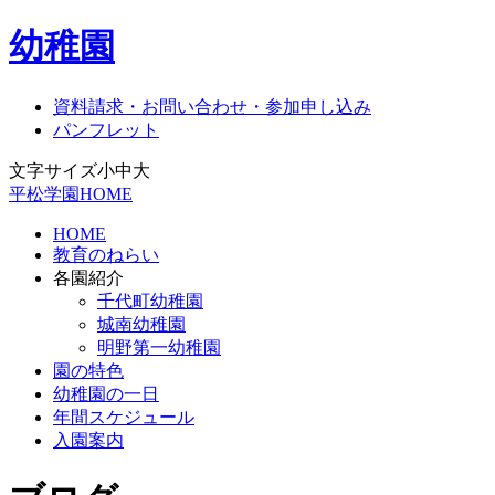
幼稚園
資料請求・お問い合わせ・参加申し込み
パンフレット
文字サイズ
小
中
大
平松学園HOME
HOME
教育のねらい
各園紹介
千代町幼稚園
城南幼稚園
明野第一幼稚園
園の特色
幼稚園の一日
年間スケジュール
入園案内