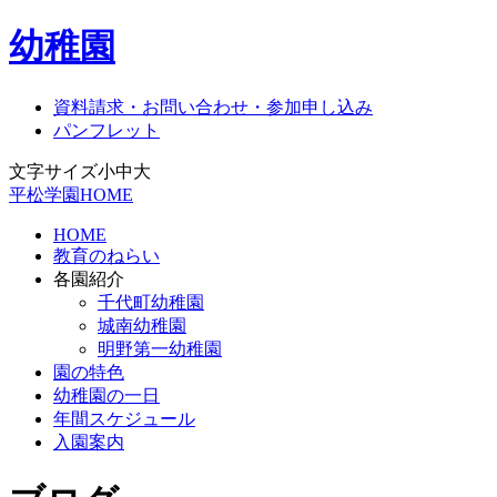
幼稚園
資料請求・お問い合わせ・参加申し込み
パンフレット
文字サイズ
小
中
大
平松学園HOME
HOME
教育のねらい
各園紹介
千代町幼稚園
城南幼稚園
明野第一幼稚園
園の特色
幼稚園の一日
年間スケジュール
入園案内