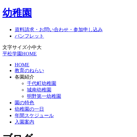
幼稚園
資料請求・お問い合わせ・参加申し込み
パンフレット
文字サイズ
小
中
大
平松学園HOME
HOME
教育のねらい
各園紹介
千代町幼稚園
城南幼稚園
明野第一幼稚園
園の特色
幼稚園の一日
年間スケジュール
入園案内