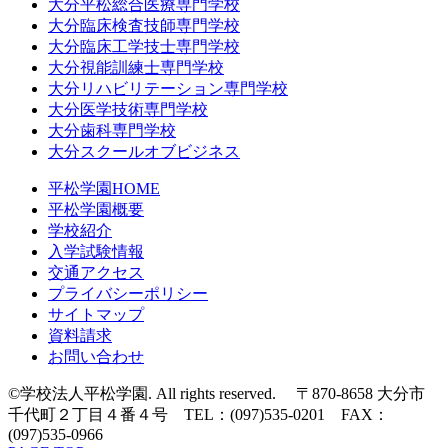
大分平松総合医療専門学校
大分臨床検査技師専門学校
大分臨床工学技士専門学校
大分視能訓練士専門学校
大分リハビリテーション専門学校
大分医学技術専門学校
大分歯科専門学校
大分スクールオブビジネス
平松学園HOME
平松学園概要
学校紹介
入学試験情報
交通アクセス
プライバシーポリシー
サイトマップ
資料請求
お問い合わせ
©学校法人平松学園. All rights reserved. 〒870-8658 大分市
千代町２丁目４番４号 TEL：(097)535-0201 FAX：
(097)535-0966