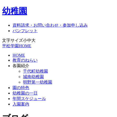
幼稚園
資料請求・お問い合わせ・参加申し込み
パンフレット
文字サイズ
小
中
大
平松学園HOME
HOME
教育のねらい
各園紹介
千代町幼稚園
城南幼稚園
明野第一幼稚園
園の特色
幼稚園の一日
年間スケジュール
入園案内