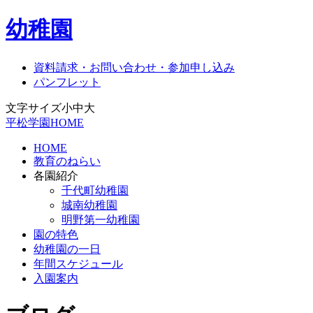
幼稚園
資料請求・お問い合わせ・参加申し込み
パンフレット
文字サイズ
小
中
大
平松学園HOME
HOME
教育のねらい
各園紹介
千代町幼稚園
城南幼稚園
明野第一幼稚園
園の特色
幼稚園の一日
年間スケジュール
入園案内