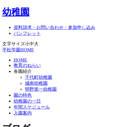
幼稚園
資料請求・お問い合わせ・参加申し込み
パンフレット
文字サイズ
小
中
大
平松学園HOME
HOME
教育のねらい
各園紹介
千代町幼稚園
城南幼稚園
明野第一幼稚園
園の特色
幼稚園の一日
年間スケジュール
入園案内