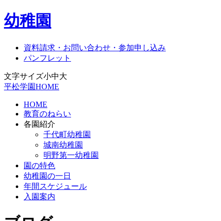
幼稚園
資料請求・お問い合わせ・参加申し込み
パンフレット
文字サイズ
小
中
大
平松学園HOME
HOME
教育のねらい
各園紹介
千代町幼稚園
城南幼稚園
明野第一幼稚園
園の特色
幼稚園の一日
年間スケジュール
入園案内