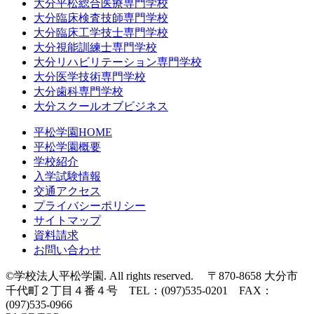
大分平松総合医療専門学校
大分臨床検査技師専門学校
大分臨床工学技士専門学校
大分視能訓練士専門学校
大分リハビリテーション専門学校
大分医学技術専門学校
大分歯科専門学校
大分スクールオブビジネス
平松学園HOME
平松学園概要
学校紹介
入学試験情報
交通アクセス
プライバシーポリシー
サイトマップ
資料請求
お問い合わせ
©学校法人平松学園. All rights reserved. 〒870-8658 大分市
千代町２丁目４番４号 TEL：(097)535-0201 FAX：
(097)535-0966