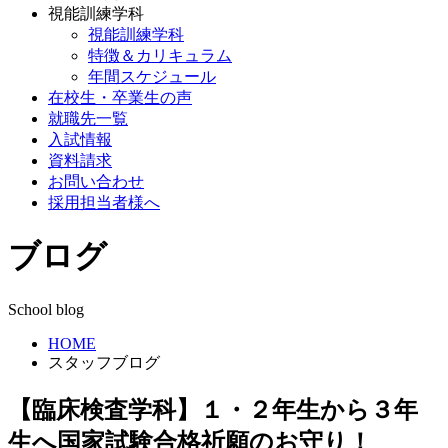
視能訓練学科
視能訓練学科
特徴＆カリキュラム
年間スケジュール
在校生・卒業生の声
就職先一覧
入試情報
資料請求
お問い合わせ
採用担当者様へ
ブログ
School blog
HOME
スタッフブログ
【臨床検査学科】１・２年生から３年
生へ国家試験合格祈願のお守り！