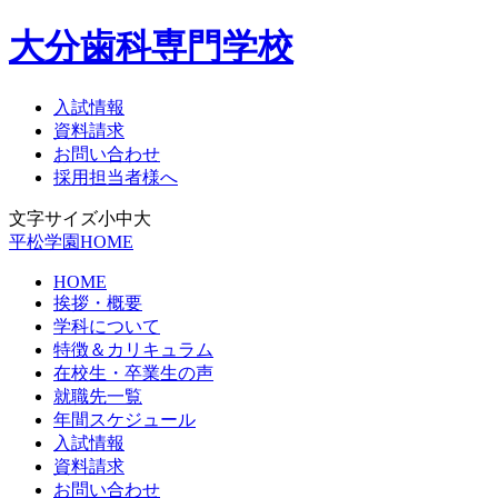
大分歯科専門学校
入試情報
資料請求
お問い合わせ
採用担当者様へ
文字サイズ
小
中
大
平松学園HOME
HOME
挨拶・概要
学科について
特徴＆カリキュラム
在校生・卒業生の声
就職先一覧
年間スケジュール
入試情報
資料請求
お問い合わせ