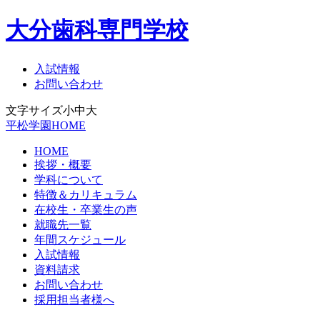
大分歯科専門学校
入試情報
お問い合わせ
文字サイズ
小
中
大
平松学園HOME
HOME
挨拶・概要
学科について
特徴＆カリキュラム
在校生・卒業生の声
就職先一覧
年間スケジュール
入試情報
資料請求
お問い合わせ
採用担当者様へ