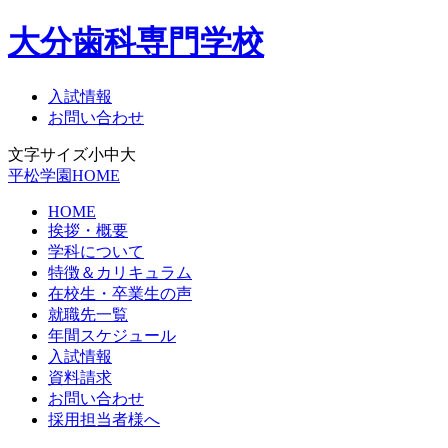
大分歯科専門学校
入試情報
お問い合わせ
文字サイズ
小
中
大
平松学園HOME
HOME
挨拶・概要
学科について
特徴＆カリキュラム
在校生・卒業生の声
就職先一覧
年間スケジュール
入試情報
資料請求
お問い合わせ
採用担当者様へ