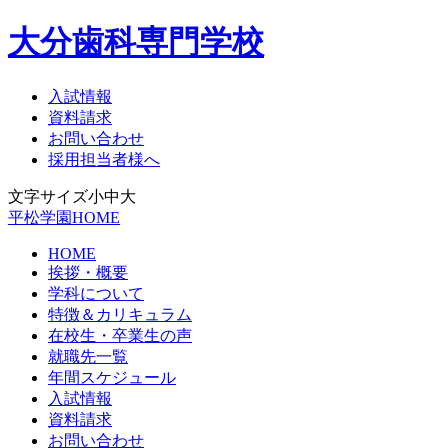
大分歯科専門学校
入試情報
資料請求
お問い合わせ
採用担当者様へ
文字サイズ
小
中
大
平松学園HOME
HOME
挨拶・概要
学科について
特徴＆カリキュラム
在校生・卒業生の声
就職先一覧
年間スケジュール
入試情報
資料請求
お問い合わせ