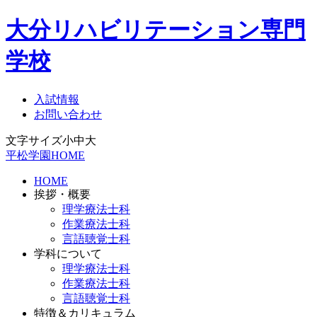
大分リハビリテーション専門
学校
入試情報
お問い合わせ
文字サイズ
小
中
大
平松学園HOME
HOME
挨拶・概要
理学療法士科
作業療法士科
言語聴覚士科
学科について
理学療法士科
作業療法士科
言語聴覚士科
特徴＆カリキュラム