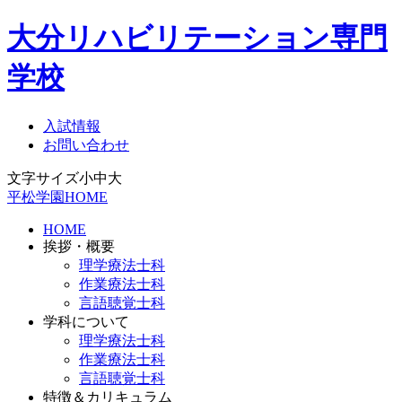
大分リハビリテーション専門
学校
入試情報
お問い合わせ
文字サイズ
小
中
大
平松学園HOME
HOME
挨拶・概要
理学療法士科
作業療法士科
言語聴覚士科
学科について
理学療法士科
作業療法士科
言語聴覚士科
特徴＆カリキュラム