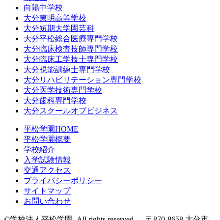
向陽中学校
大分東明高等学校
大分短期大学園芸科
大分平松総合医療専門学校
大分臨床検査技師専門学校
大分臨床工学技士専門学校
大分視能訓練士専門学校
大分リハビリテーション専門学校
大分医学技術専門学校
大分歯科専門学校
大分スクールオブビジネス
平松学園HOME
平松学園概要
学校紹介
入学試験情報
交通アクセス
プライバシーポリシー
サイトマップ
お問い合わせ
©学校法人平松学園. All rights reserved. 〒870-8658 大分市