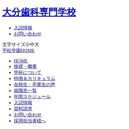
大分歯科専門学校
入試情報
お問い合わせ
文字サイズ
小
中
大
平松学園HOME
HOME
挨拶・概要
学科について
特徴＆カリキュラム
在校生・卒業生の声
就職先一覧
年間スケジュール
入試情報
資料請求
お問い合わせ
採用担当者様へ