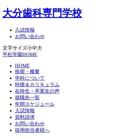
大分歯科専門学校
入試情報
お問い合わせ
文字サイズ
小
中
大
平松学園HOME
HOME
挨拶・概要
学科について
特徴＆カリキュラム
在校生・卒業生の声
就職先一覧
年間スケジュール
入試情報
資料請求
お問い合わせ
採用担当者様へ