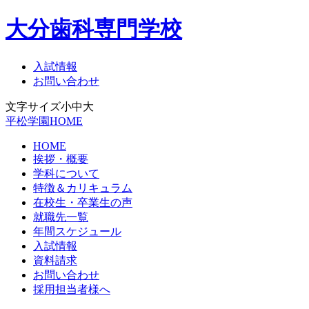
大分歯科専門学校
入試情報
お問い合わせ
文字サイズ
小
中
大
平松学園HOME
HOME
挨拶・概要
学科について
特徴＆カリキュラム
在校生・卒業生の声
就職先一覧
年間スケジュール
入試情報
資料請求
お問い合わせ
採用担当者様へ