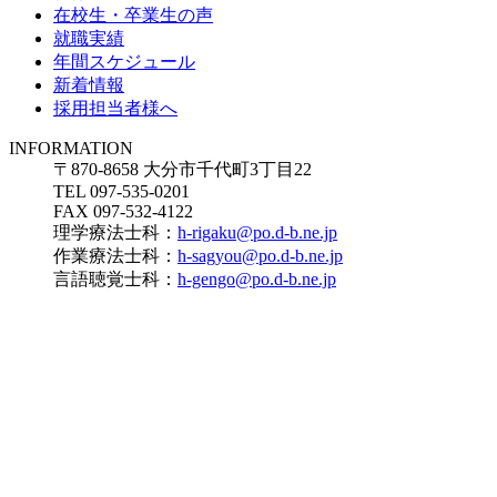
在校生・卒業生の声
就職実績
年間スケジュール
新着情報
採用担当者様へ
INFORMATION
〒870-8658 大分市千代町3丁目22
TEL 097-535-0201
FAX 097-532-4122
理学療法士科：
h-rigaku@po.d-b.ne.jp
作業療法士科：
h-sagyou@po.d-b.ne.jp
言語聴覚士科：
h-gengo@po.d-b.ne.jp