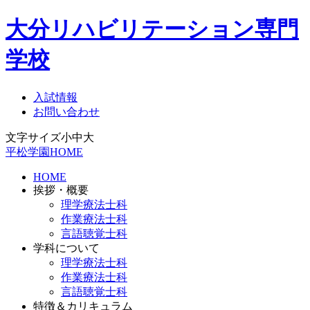
大分リハビリテーション専門
学校
入試情報
お問い合わせ
文字サイズ
小
中
大
平松学園HOME
HOME
挨拶・概要
理学療法士科
作業療法士科
言語聴覚士科
学科について
理学療法士科
作業療法士科
言語聴覚士科
特徴＆カリキュラム