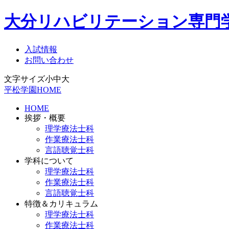
大分リハビリテーション専門
入試情報
お問い合わせ
文字サイズ
小
中
大
平松学園HOME
HOME
挨拶・概要
理学療法士科
作業療法士科
言語聴覚士科
学科について
理学療法士科
作業療法士科
言語聴覚士科
特徴＆カリキュラム
理学療法士科
作業療法士科