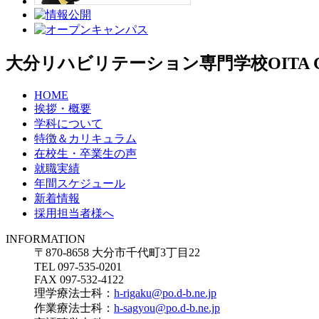
大分リハビリテーション専門学校
OITA
HOME
挨拶・概要
学科について
特徴＆カリキュラム
在校生・卒業生の声
就職実績
年間スケジュール
新着情報
採用担当者様へ
INFORMATION
〒870-8658 大分市千代町3丁目22
TEL 097-535-0201
FAX 097-532-4122
理学療法士科：
h-rigaku@po.d-b.ne.jp
作業療法士科：
h-sagyou@po.d-b.ne.jp