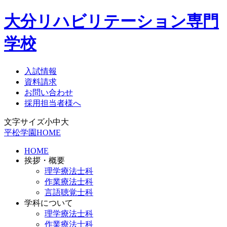
大分リハビリテーション専門
学校
入試情報
資料請求
お問い合わせ
採用担当者様へ
文字サイズ
小
中
大
平松学園HOME
HOME
挨拶・概要
理学療法士科
作業療法士科
言語聴覚士科
学科について
理学療法士科
作業療法士科