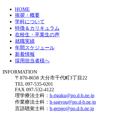
HOME
挨拶・概要
学科について
特徴＆カリキュラム
在校生・卒業生の声
就職実績
年間スケジュール
新着情報
採用担当者様へ
INFORMATION
〒870-8658 大分市千代町3丁目22
TEL 097-535-0201
FAX 097-532-4122
理学療法士科：
h-rigaku@po.d-b.ne.jp
作業療法士科：
h-sagyou@po.d-b.ne.jp
言語聴覚士科：
h-gengo@po.d-b.ne.jp