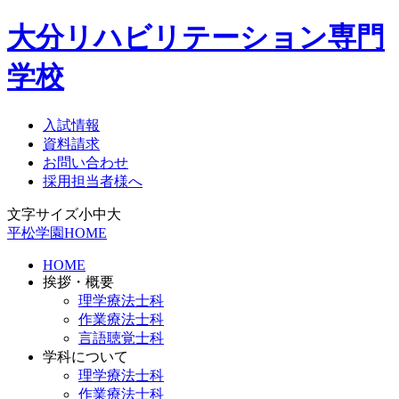
大分リハビリテーション専門
学校
入試情報
資料請求
お問い合わせ
採用担当者様へ
文字サイズ
小
中
大
平松学園HOME
HOME
挨拶・概要
理学療法士科
作業療法士科
言語聴覚士科
学科について
理学療法士科
作業療法士科