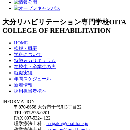
大分リハビリテーション専門学校
OITA
COLLEGE OF REHABILITATION
HOME
挨拶・概要
学科について
特徴＆カリキュラム
在校生・卒業生の声
就職実績
年間スケジュール
新着情報
採用担当者様へ
INFORMATION
〒870-8658 大分市千代町3丁目22
TEL 097-535-0201
FAX 097-532-4122
理学療法士科：
h-rigaku@po.d-b.ne.jp
作業療法士科：
h-sagyou@po.d-b.ne.jp