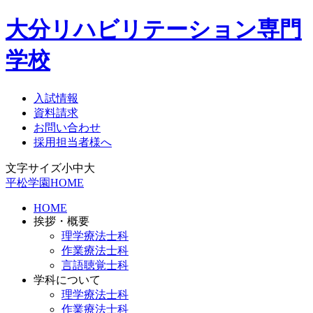
大分リハビリテーション専門
学校
入試情報
資料請求
お問い合わせ
採用担当者様へ
文字サイズ
小
中
大
平松学園HOME
HOME
挨拶・概要
理学療法士科
作業療法士科
言語聴覚士科
学科について
理学療法士科
作業療法士科