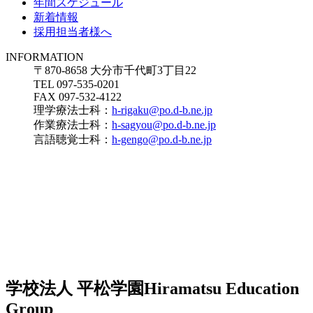
年間スケジュール
新着情報
採用担当者様へ
INFORMATION
〒870-8658 大分市千代町3丁目22
TEL 097-535-0201
FAX 097-532-4122
理学療法士科：
h-rigaku@po.d-b.ne.jp
作業療法士科：
h-sagyou@po.d-b.ne.jp
言語聴覚士科：
h-gengo@po.d-b.ne.jp
学校法人 平松学園
Hiramatsu Education
Group