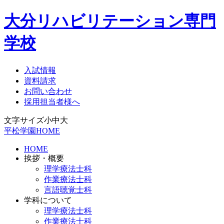
大分リハビリテーション専門
学校
入試情報
資料請求
お問い合わせ
採用担当者様へ
文字サイズ
小
中
大
平松学園HOME
HOME
挨拶・概要
理学療法士科
作業療法士科
言語聴覚士科
学科について
理学療法士科
作業療法士科