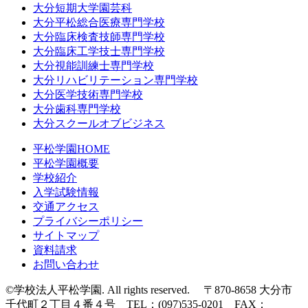
大分短期大学園芸科
大分平松総合医療専門学校
大分臨床検査技師専門学校
大分臨床工学技士専門学校
大分視能訓練士専門学校
大分リハビリテーション専門学校
大分医学技術専門学校
大分歯科専門学校
大分スクールオブビジネス
平松学園HOME
平松学園概要
学校紹介
入学試験情報
交通アクセス
プライバシーポリシー
サイトマップ
資料請求
お問い合わせ
©学校法人平松学園. All rights reserved. 〒870-8658 大分市
千代町２丁目４番４号 TEL：(097)535-0201 FAX：