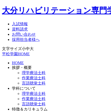
大分リハビリテーション専門
入試情報
資料請求
お問い合わせ
採用担当者様へ
文字サイズ
小
中
大
平松学園HOME
HOME
挨拶・概要
理学療法士科
作業療法士科
言語聴覚士科
学科について
理学療法士科
作業療法士科
言語聴覚士科
特徴＆カリキュラム