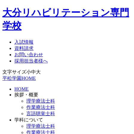
大分リハビリテーション専門
学校
入試情報
資料請求
お問い合わせ
採用担当者様へ
文字サイズ
小
中
大
平松学園HOME
HOME
挨拶・概要
理学療法士科
作業療法士科
言語聴覚士科
学科について
理学療法士科
作業療法士科