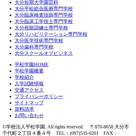
大分短期大学園芸科
大分平松総合医療専門学校
大分臨床検査技師専門学校
大分臨床工学技士専門学校
大分視能訓練士専門学校
大分リハビリテーション専門学校
大分医学技術専門学校
大分歯科専門学校
大分スクールオブビジネス
平松学園HOME
平松学園概要
学校紹介
入学試験情報
交通アクセス
プライバシーポリシー
サイトマップ
資料請求
お問い合わせ
©学校法人平松学園. All rights reserved. 〒870-8658 大分市
千代町２丁目４番４号 TEL：(097)535-0201 FAX：