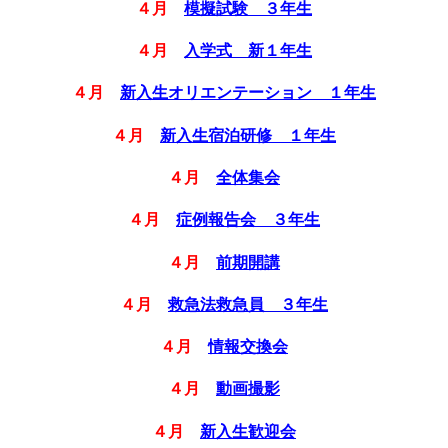
４月
模擬試験 ３年生
４月
入学式 新１年生
４月
新入生オリエンテーション １年生
４月
新入生宿泊研修 １年生
４月
全体集会
４月
症例報告会 ３年生
４月
前期開講
４月
救急法救急員 ３年生
４月
情報交換会
４月
動画撮影
４月
新入生歓迎会