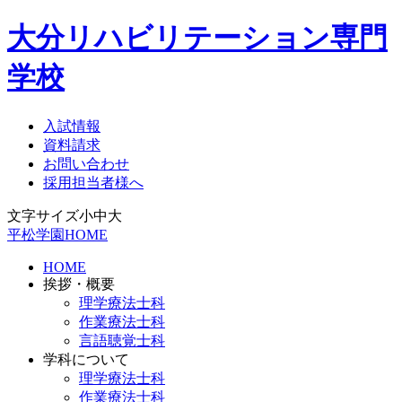
大分リハビリテーション専門
学校
入試情報
資料請求
お問い合わせ
採用担当者様へ
文字サイズ
小
中
大
平松学園HOME
HOME
挨拶・概要
理学療法士科
作業療法士科
言語聴覚士科
学科について
理学療法士科
作業療法士科