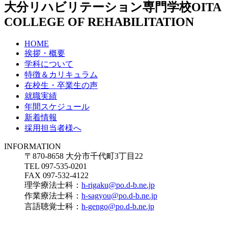
大分リハビリテーション専門学校
OITA
COLLEGE OF REHABILITATION
HOME
挨拶・概要
学科について
特徴＆カリキュラム
在校生・卒業生の声
就職実績
年間スケジュール
新着情報
採用担当者様へ
INFORMATION
〒870-8658 大分市千代町3丁目22
TEL 097-535-0201
FAX 097-532-4122
理学療法士科：
h-rigaku@po.d-b.ne.jp
作業療法士科：
h-sagyou@po.d-b.ne.jp
言語聴覚士科：
h-gengo@po.d-b.ne.jp