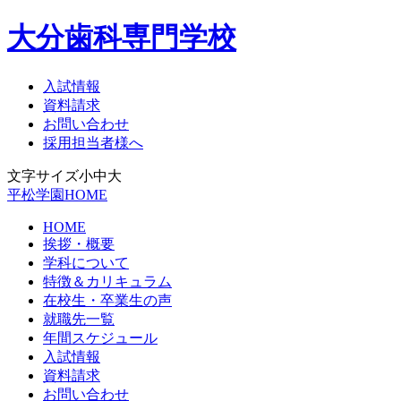
大分歯科専門学校
入試情報
資料請求
お問い合わせ
採用担当者様へ
文字サイズ
小
中
大
平松学園HOME
HOME
挨拶・概要
学科について
特徴＆カリキュラム
在校生・卒業生の声
就職先一覧
年間スケジュール
入試情報
資料請求
お問い合わせ