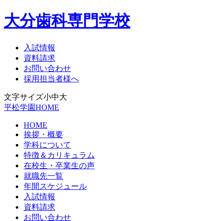
大分歯科専門学校
入試情報
資料請求
お問い合わせ
採用担当者様へ
文字サイズ
小
中
大
平松学園HOME
HOME
挨拶・概要
学科について
特徴＆カリキュラム
在校生・卒業生の声
就職先一覧
年間スケジュール
入試情報
資料請求
お問い合わせ