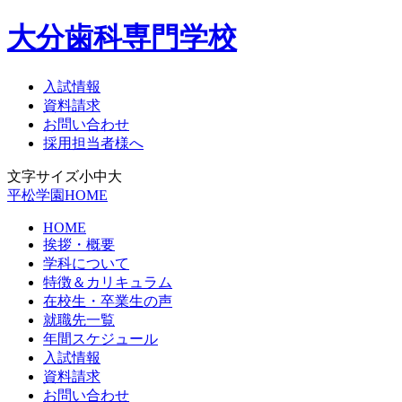
大分歯科専門学校
入試情報
資料請求
お問い合わせ
採用担当者様へ
文字サイズ
小
中
大
平松学園HOME
HOME
挨拶・概要
学科について
特徴＆カリキュラム
在校生・卒業生の声
就職先一覧
年間スケジュール
入試情報
資料請求
お問い合わせ