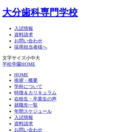
大分歯科専門学校
入試情報
資料請求
お問い合わせ
採用担当者様へ
文字サイズ
小
中
大
平松学園HOME
HOME
挨拶・概要
学科について
特徴＆カリキュラム
在校生・卒業生の声
就職先一覧
年間スケジュール
入試情報
資料請求
お問い合わせ