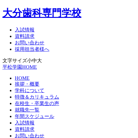
大分歯科専門学校
入試情報
資料請求
お問い合わせ
採用担当者様へ
文字サイズ
小
中
大
平松学園HOME
HOME
挨拶・概要
学科について
特徴＆カリキュラム
在校生・卒業生の声
就職先一覧
年間スケジュール
入試情報
資料請求
お問い合わせ