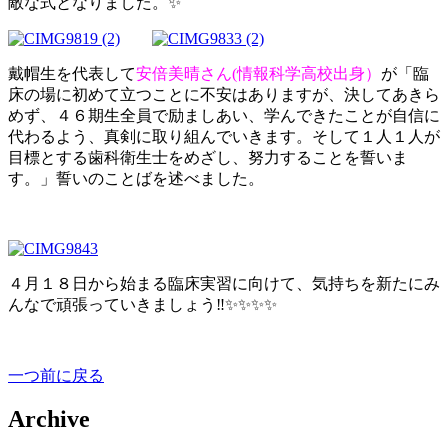
敵な式となりました。✨
戴帽生を代表して
安倍美晴さん(情報科学高校出身）
が「臨
床の場に初めて立つことに不安はありますが、決してあきら
めず、４６期生全員で励ましあい、学んできたことが自信に
代わるよう、真剣に取り組んでいきます。そして１人１人が
目標とする歯科衛生士をめざし、努力することを誓いま
す。」誓いのことばを述べました。
４月１８日から始まる臨床実習に向けて、気持ちを新たにみ
んなで頑張っていきましょう‼✨✨✨✨
一つ前に戻る
Archive