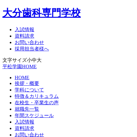
大分歯科専門学校
入試情報
資料請求
お問い合わせ
採用担当者様へ
文字サイズ
小
中
大
平松学園HOME
HOME
挨拶・概要
学科について
特徴＆カリキュラム
在校生・卒業生の声
就職先一覧
年間スケジュール
入試情報
資料請求
お問い合わせ