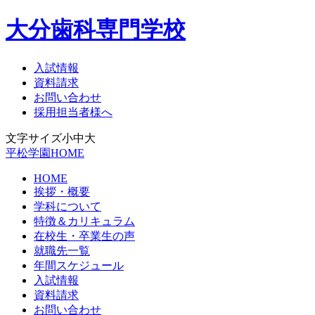
大分歯科専門学校
入試情報
資料請求
お問い合わせ
採用担当者様へ
文字サイズ
小
中
大
平松学園HOME
HOME
挨拶・概要
学科について
特徴＆カリキュラム
在校生・卒業生の声
就職先一覧
年間スケジュール
入試情報
資料請求
お問い合わせ