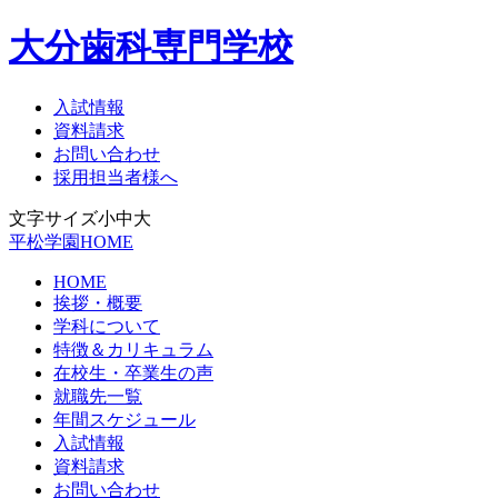
大分歯科専門学校
入試情報
資料請求
お問い合わせ
採用担当者様へ
文字サイズ
小
中
大
平松学園HOME
HOME
挨拶・概要
学科について
特徴＆カリキュラム
在校生・卒業生の声
就職先一覧
年間スケジュール
入試情報
資料請求
お問い合わせ