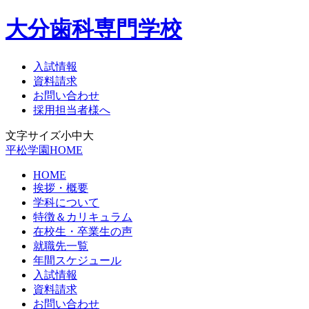
大分歯科専門学校
入試情報
資料請求
お問い合わせ
採用担当者様へ
文字サイズ
小
中
大
平松学園HOME
HOME
挨拶・概要
学科について
特徴＆カリキュラム
在校生・卒業生の声
就職先一覧
年間スケジュール
入試情報
資料請求
お問い合わせ