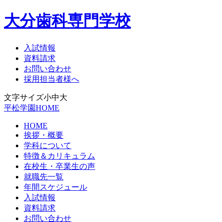
大分歯科専門学校
入試情報
資料請求
お問い合わせ
採用担当者様へ
文字サイズ
小
中
大
平松学園HOME
HOME
挨拶・概要
学科について
特徴＆カリキュラム
在校生・卒業生の声
就職先一覧
年間スケジュール
入試情報
資料請求
お問い合わせ