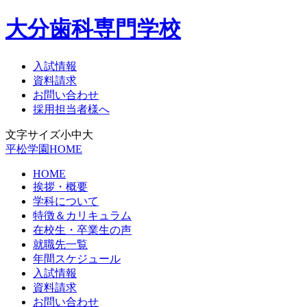
大分歯科専門学校
入試情報
資料請求
お問い合わせ
採用担当者様へ
文字サイズ
小
中
大
平松学園HOME
HOME
挨拶・概要
学科について
特徴＆カリキュラム
在校生・卒業生の声
就職先一覧
年間スケジュール
入試情報
資料請求
お問い合わせ