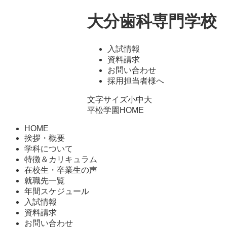
大分歯科専門学校
入試情報
資料請求
お問い合わせ
採用担当者様へ
文字サイズ
小
中
大
平松学園HOME
HOME
挨拶・概要
学科について
特徴＆カリキュラム
在校生・卒業生の声
就職先一覧
年間スケジュール
入試情報
資料請求
お問い合わせ